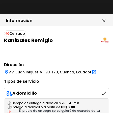
Información
Cola 3 litros
US$ 3.95
Cerrado
Kanibales Remigio
IR AL ENLACE
IR AL ENLACE
IR AL ENLACE
IR AL ENLACE
Dirección
fuze tea 1 litro
Av. Juan Iñiguez V. 193-173, Cuenca, Ecuador
US$ 2.25
Tipos de servicio
A domicilio
Tiempo de entrega a domicilio
25 - 40min.
POSTRES
Entrega a domicilio a partir de
US$ 2.00
El precio de entrega se calculará de acuerdo de tu