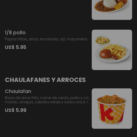
1/8 pollo
Papas fritas, arroz, ensalada, ají, mayonesa
US$ 5.95
CHAULAFANES Y ARROCES
Chaulafan
Base de arroz frito, carne de cerdo, pollo y ca
marón, arvejas, cebolla verde y salsa soya. In
cluye ají, mayonesa.
US$ 5.99