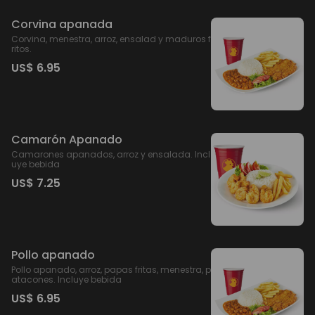
Corvina apanada
Corvina, menestra, arroz, ensalad y maduros f
ritos.
US$ 6.95
Camarón Apanado
Camarones apanados, arroz y ensalada. Incl
uye bebida
US$ 7.25
Pollo apanado
Pollo apanado, arroz, papas fritas, menestra, p
atacones. Incluye bebida
US$ 6.95