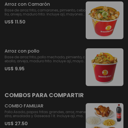
Arroz con Camarón
Base de arroz frito, camarones, pimiento, cebo
lla, arveja, maduro frito. Incluye ají, mayonesa
.
US$ 11.50
Arroz con pollo
Base de arroz frito, pollo mechado, pimiento, c
ebolla, arveja, maduro frito. Incluye ají, mayon
esa.
US$ 9.95
COMBOS PARA COMPARTIR
COMBO FAMILIAR
Pollo Asado, papas fritas grandes, arroz, mene
stra, ensalada y Gaseosa 1 lt. Incluye ají, may
onesa.
US$ 27.50