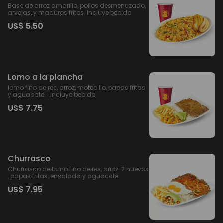
Base de arroz amarillo, pollos desmenuzado,
arvejas, y maduros fritos. Incluye bebida
US$ 5.50
Lomo a la plancha
lomo fino de res, arroz, motepillo, papas fritas
y aguacate. . Incluye bebida
US$ 7.75
Churrasco
Churrasco de lomo fino de res, arroz. 2 huevos
, papas fritas, ensalada y aguacate.
US$ 7.95