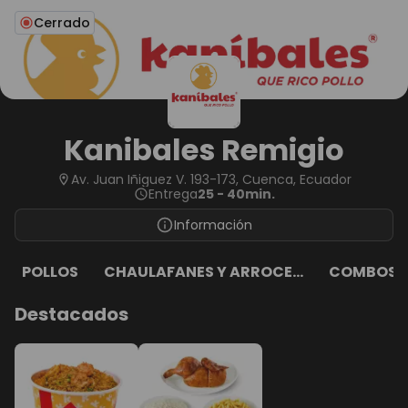
Cerrado
Kanibales Remigio
Av. Juan Iñiguez V. 193-173, Cuenca, Ecuador
Entrega
25 - 40min.
Información
POLLOS
CHAULAFANES Y ARROCE...
COMBOS P
Destacados