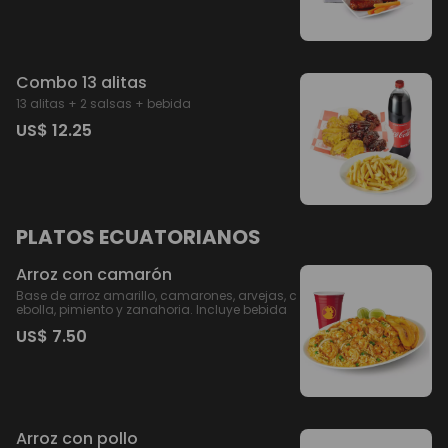
Combo 13 alitas
13 alitas + 2 salsas + bebida
US$ 12.25
PLATOS ECUATORIANOS
Arroz con camarón
Base de arroz amarillo, camarones, arvejas, c
ebolla, pimiento y zanahoria. Incluye bebida
US$ 7.50
Arroz con pollo